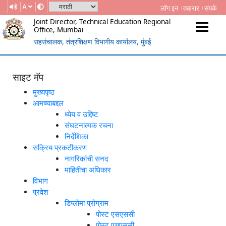
A
लॉग इन
तक्रार
संपर्क
Joint Director, Technical Education Regional
Office, Mumbai
सहसंचालक, तंत्रशिक्षण विभागीय कार्यालय, मुंबई
(Government Of Maharashtra)
REGIONAL DIRECTORATE OF
TECHNICAL EDUCATION, MUMBAI
साइट मॅप
मुख्यपृष्ठ
आमच्याबद्दल
ध्येय व उद्दिष्ट
संघटनात्मक रचना
निर्देशिका
सक्रिय प्रकटीकरण
नागरिकांची सनद
माहितीचा अधिकार
विभाग
प्रवेश
डिप्लोमा प्रोग्राम
पोस्ट एसएससी
पोस्ट एचएससी