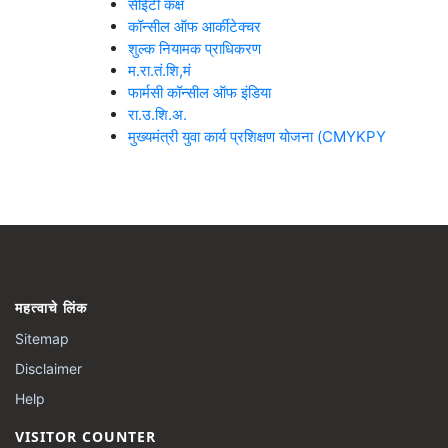
सीईटी कक्ष
कॉन्सील ऑफ आर्कीटेक्चर
शुल्क नियामक प्राधिकरण
म.रा.तं.शि,मं
फार्मसी कॉन्सील ऑफ इंडिया
रा.उ.शि.अ.
मुख्यमंत्री युवा कार्य प्रशिक्षण योजना (CMYKPY
महत्वाचे लिंक
Sitemap
Disclaimer
Help
VISITOR COUNTER