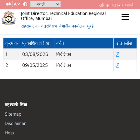
A
लॉग इन
तक्रार
संपर्क
Joint Director, Technical Education Regional
Office, Mumbai
सहसंचालक, तंत्रशिक्षण विभागीय कार्यालय, मुंबई
(Government Of Maharashtra)
REGIONAL DIRECTORATE OF
क्रमांक
प्रकाशित तारीख
वर्णन
डाउनलोड
TECHNICAL EDUCATION, MUMBAI
1
03/08/2026
निर्देशिका
2
09/05/2025
निर्देशिका
महत्वाचे लिंक
Sitemap
Disclaimer
Help