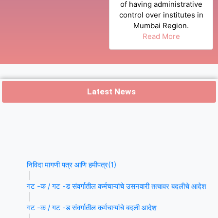
of having administrative
control over institutes in
Mumbai Region.
Read More
Latest News
निविदा मागणी पत्र आणि हमीपत्र(1)
गट -क / गट -ड संवर्गातील कर्मचाऱ्यांचे उसनवारी तत्वावर बदलीचे आदेश
गट -क / गट -ड संवर्गातील कर्मचाऱ्यांचे बदली आदेश
महाराष्ट्र लोकसेवा आयोग पुरस्कृत उमेदवारांची ग्रामीण संवर्गातून गट – क